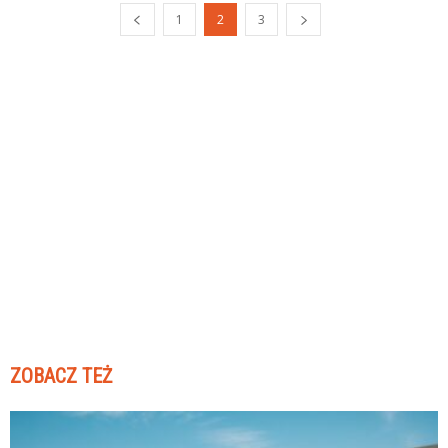
1
2
3
ZOBACZ TEŻ