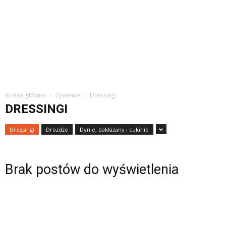
Strona główna
Żywienie
Dressingi
DRESSINGI
Dressingi
Drożdże
Dynie, bakłażany i cukinie
Brak postów do wyświetlenia