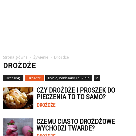
Strona główna
Żywienie
Drożdże
DROŻDŻE
Dressingi
Drożdże
Dynie, bakłażany i cukinie
CZY DROŻDŻE I PROSZEK DO
PIECZENIA TO TO SAMO?
DROŻDŻE
CZEMU CIASTO DROŻDŻOWE
WYCHODZI TWARDE?