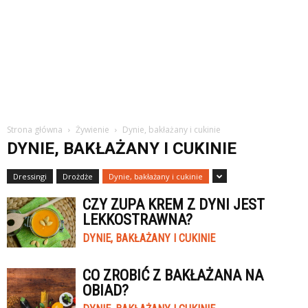
Strona główna
Żywienie
Dynie, bakłażany i cukinie
DYNIE, BAKŁAŻANY I CUKINIE
Dressingi
Drożdże
Dynie, bakłażany i cukinie
CZY ZUPA KREM Z DYNI JEST
LEKKOSTRAWNA?
DYNIE, BAKŁAŻANY I CUKINIE
CO ZROBIĆ Z BAKŁAŻANA NA
OBIAD?