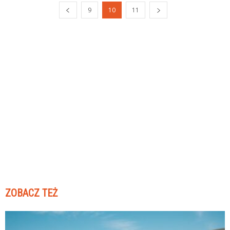
9
10
11
ZOBACZ TEŻ