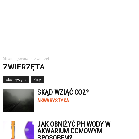
Strona główna
Zwierzęta
ZWIERZĘTA
Akwarystyka
Koty
SKĄD WZIĄĆ CO2?
AKWARYSTYKA
JAK OBNIŻYĆ PH WODY W
AKWARIUM DOMOWYM
SPOSOBEM?