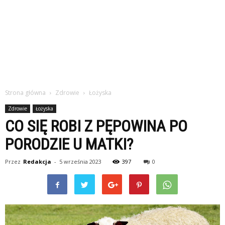
Strona główna
Zdrowie
Łożyska
Zdrowie
Łożyska
CO SIĘ ROBI Z PĘPOWINA PO
PORODZIE U MATKI?
Przez
Redakcja
-
5 września 2023
397
0