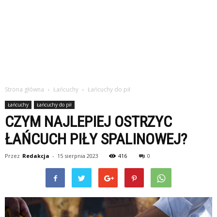
Strona główna
Łańcuchy
Łańcuchy do pił
Łańcuchy
Łańcuchy do pił
CZYM NAJLEPIEJ OSTRZYC
ŁAŃCUCH PIŁY SPALINOWEJ?
Przez
Redakcja
-
15 sierpnia 2023
416
0