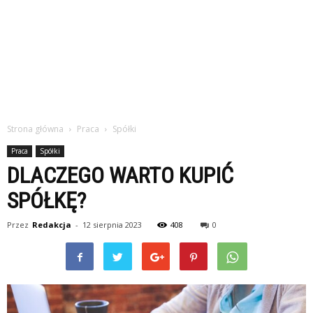
Strona główna
Praca
Spółki
Praca
Spółki
DLACZEGO WARTO KUPIĆ
SPÓŁKĘ?
Przez
Redakcja
-
12 sierpnia 2023
408
0