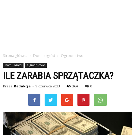
Strona główna
Dom i ogród
Ogrodnictwo
Dom i ogród
Ogrodnictwo
ILE ZARABIA SPRZĄTACZKA?
Przez
Redakcja
-
9 czerwca 2023
364
0