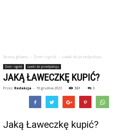
Strona główna
Dom i ogród
Ławki do przedpokoju
Dom i ogród
Ławki do przedpokoju
JAKĄ ŁAWECZKĘ KUPIĆ?
Przez
Redakcja
-
19 grudnia 2023
361
0
Jaką Ławeczkę kupić?