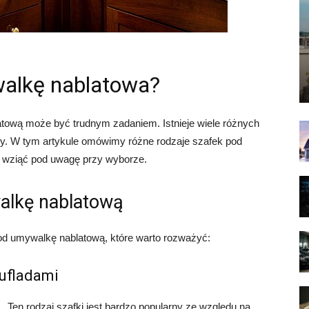
alkę nablatowa?
tową może być trudnym zadaniem. Istnieje wiele różnych
dy. W tym artykule omówimy różne rodzaje szafek pod
o wziąć pod uwagę przy wyborze.
alkę nablatową
pod umywalkę nablatową, które warto rozważyć:
ufladami
Ten rodzaj szafki jest bardzo popularny ze względu na