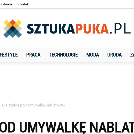
Reklama
Kontakt
IFESTYLE
PRACA
TECHNOLOGIE
MODA
URODA
Z
SztukaPuka.pl
Jaka szafka pod umywalkę nablatowa?
POD UMYWALKĘ NABLA