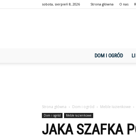
sobota, sierpień 8, 2026
Strona główna
O nas
DOM I OGRÓD
L
Strona główna
Dom i ogród
Meble łazienkowe
Dom i ogród
Meble łazienkowe
JAKA SZAFKA 