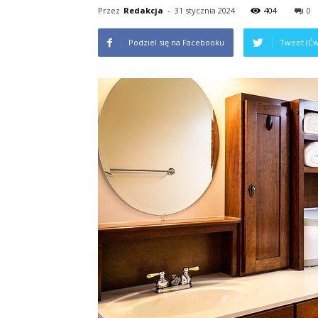
Przez
Redakcja
-
31 stycznia 2024
404
0
Podziel się na Facebooku
Tweet (Ćw