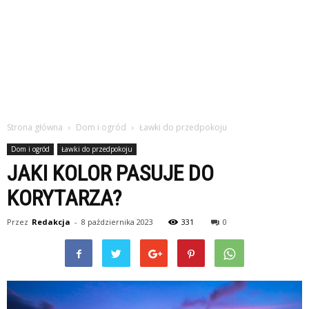
Strona główna
Dom i ogród
Ławki do przedpokoju
Dom i ogród
Ławki do przedpokoju
JAKI KOLOR PASUJE DO
KORYTARZA?
Przez
Redakcja
-
8 października 2023
331
0