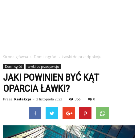
Strona główna
Dom i ogród
Ławki do przedpokoju
Dom i ogród
Ławki do przedpokoju
JAKI POWINIEN BYĆ KĄT
OPARCIA ŁAWKI?
Przez
Redakcja
-
3 listopada 2023
356
0